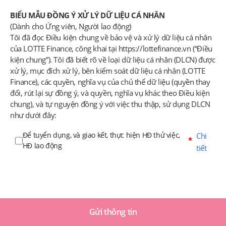
BIỂU MẪU ĐỒNG Ý XỬ LÝ DỮ LIỆU CÁ NHÂN
(Dành cho Ứng viên, Người lao động)
Tôi đã đọc Điều kiện chung về bảo vệ và xử lý dữ liệu cá nhân
của LOTTE Finance, công khai tại
https://lottefinance.vn
(“Điều
kiện chung”). Tôi đã biết rõ về loại dữ liệu cá nhân (DLCN) được
xử lý, mục đích xử lý, bên kiểm soát dữ liệu cá nhân (LOTTE
Finance), các quyền, nghĩa vụ của chủ thể dữ liệu (quyền thay
đổi, rút lại sự đồng ý, và quyền, nghĩa vụ khác theo Điều kiện
chung), và tự nguyện đồng ý với việc thu thập, sử dụng DLCN
như dưới đây:
Để tuyển dụng, và giao kết, thực hiện HĐ thử việc,
Chi
*
HĐ lao động
tiết
Để thẩm tra thông tin, điều tra, giải quyết khiếu nại,
Chi
*
giao dịch điện tử:
tiết
*
Để phòng chống gian lận
Chi tiết
Gửi thông tin
Đồng ý tất cả