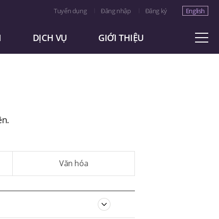
Tuyển dụng
Đăng nhập
Đăng ký
English
M
DỊCH VỤ
GIỚI THIỆU
ên.
Văn hóa