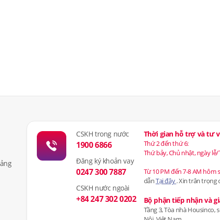
CSKH trong nước
Thời gian hỗ trợ và tư
Thứ 2 đến thứ 6:
1900 6866
Thứ bảy, Chủ nhật, ngày lễ/
Đăng ký khoản vay
iảng
0247 300 7887
Từ 10 PM đến 7-8 AM hôm 
dẫn
Tại đây
. Xin trân trọng
CSKH nước ngoài
+84 247 302 0202
Bộ phận tiếp nhận và gi
Tầng 3, Tòa nhà Housinco, 
Nội, Việt Nam.