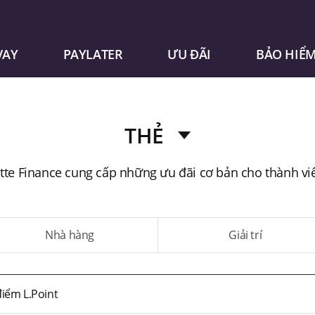
VAY
PAYLATER
ƯU ĐÃI
BẢO HIỂ
THẺ
tte Finance cung cấp những ưu đãi cơ bản cho thành vi
Nhà hàng
Giải trí
điểm L.Point