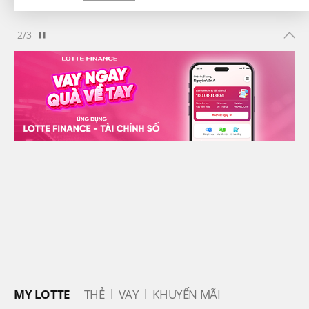
2
/
3
MY LOTTE
THẺ
VAY
KHUYẾN MÃI