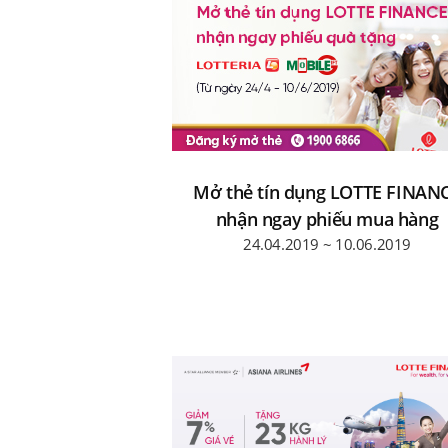
Mở thẻ tín dụng LOTTE FINAN
nhận ngay phiếu mua hàng
24.04.2019
~
10.06.2019