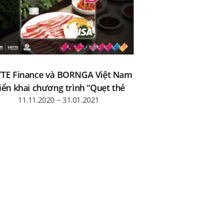
TE Finance và BORNGA Việt Nam
iển khai chương trình “Quẹt thẻ
giảm liền, ăn hết muộn phiền”
11.11.2020
~
31.01.2021