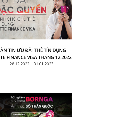
ẢN TIN ƯU ĐÃI THẺ TÍN DỤNG
TE FINANCE VISA THÁNG 12.2022
28.12.2022
~
31.01.2023