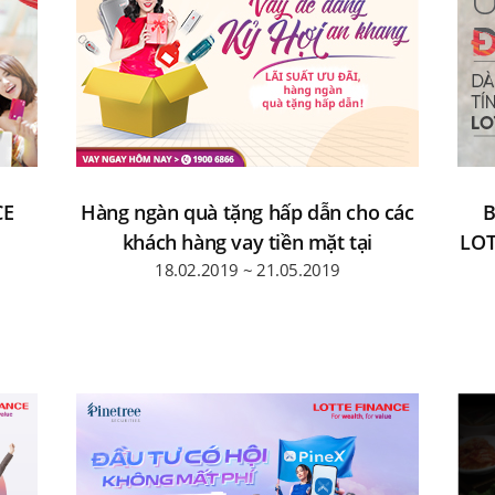
CE
Hàng ngàn quà tặng hấp dẫn cho các
B
khách hàng vay tiền mặt tại
LOT
18.02.2019
LotteFinance
~
21.05.2019