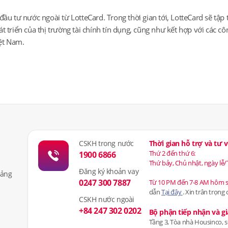
đầu tư nước ngoài từ LotteCard. Trong thời gian tới, LotteCard sẽ tậ
t triển của thị trường tài chính tín dụng, cũng như kết hợp với các c
iệt Nam.
CSKH trong nước
Thời gian hỗ trợ và tư
Thứ 2 đến thứ 6:
1900 6866
Thứ bảy, Chủ nhật, ngày lễ/
Đăng ký khoản vay
iảng
0247 300 7887
Từ 10 PM đến 7-8 AM hôm 
dẫn
Tại đây
. Xin trân trọng
CSKH nước ngoài
+84 247 302 0202
Bộ phận tiếp nhận và gi
Tầng 3, Tòa nhà Housinco, 