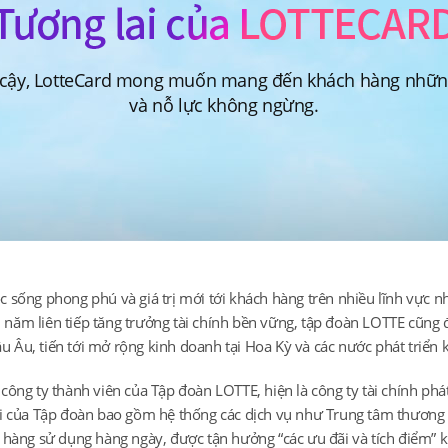
 cậy, LotteCard mong muốn mang đến khách hàng những 
và nỗ lực không ngừng.
sống phong phú và giá trị mới tới khách hàng trên nhiều lĩnh vực nh
ều năm liên tiếp tăng trưởng tài chính bền vững, tập đoàn LOTTE cũng
âu Âu, tiến tới mở rộng kinh doanh tại Hoa Kỳ và các nước phát triển 
ông ty thành viên của Tập đoàn LOTTE, hiện là công ty tài chính phá
i của Tập đoàn bao gồm hệ thống các dịch vụ như Trung tâm thương m
hàng sử dụng hàng ngày, được tận hưởng “các ưu đãi và tích điểm” kh