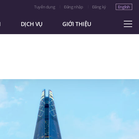
Tuyển dụng
Đăng nhập
Đăng ký
English
M
DỊCH VỤ
GIỚI THIỆU