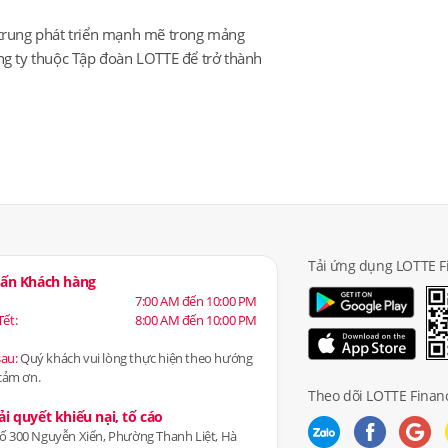
p trung phát triển mạnh mẽ trong mảng
ông ty thuộc Tập đoàn LOTTE để trở thành
Tải ứng dụng LOTTE F
 vấn Khách hàng
7:00 AM đến 10:00 PM
Tết:
8:00 AM đến 10:00 PM
sau:
Quý khách vui lòng thực hiện theo hướng
 cảm ơn.
Theo dõi LOTTE Financ
ải quyết khiếu nại, tố cáo
số 300 Nguyễn Xiển, Phường Thanh Liệt, Hà